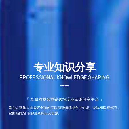
专业知识分享
PROFESSIONAL KNOWLEDGE SHARING
——
「 互联网整合营销领域专业知识分享平台 」
旨在让营销人掌握更全面的互联网营销领域专业知识、经验和运营技巧，
帮助品牌/企业解决营销运营难题。